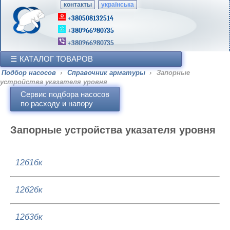
контакты
українська
+380508132514
+380966980735
+380966980735
КАТАЛОГ ТОВАРОВ
Подбор насосов
›
Справочник арматуры
›
Запорные
устройства указателя уровня
Сервис подбора насосов
по расходу и напору
Запорные устройства указателя уровня
12б1бк
12б2бк
12б3бк