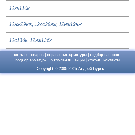
12кч11бк
12нж29нж, 12лс29нж, 12нж19нж
12с13бк, 12нж13бк
каталог товаров
|
справочник арматуры
|
подбор насосов
|
подбор арматуры
|
о компании
|
акции
|
статьи
|
контакты
Copyright © 2005-2025
Андрей Буряк