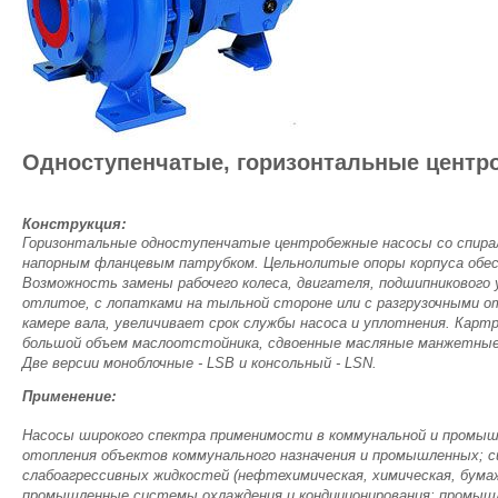
Одноступенчатые, горизонтальные цент
Конструкция:
Горизонтальные одноступенчатые центробежные насосы со спира
напорным фланцевым патрубком. Цельнолитые опоры корпуса обе
Возможность замены рабочего колеса, двигателя, подшипникового 
отлитое, с лопатками на тыльной стороне или с разгрузочными о
камере вала, увеличивает срок службы насоса и уплотнения. Карт
большой объем маслоотстойника, сдвоенные масляные манжетные
Две версии моноблочные - LSB и консольный - LSN.
Применение:
Насосы широкого спектра применимости в коммунальной и промыш
отопления объектов коммунального назначения и промышленных; с
слабоагрессивных жидкостей (нефтехимическая, химическая, бума
промышленные системы охлаждения и кондиционирования; промыш