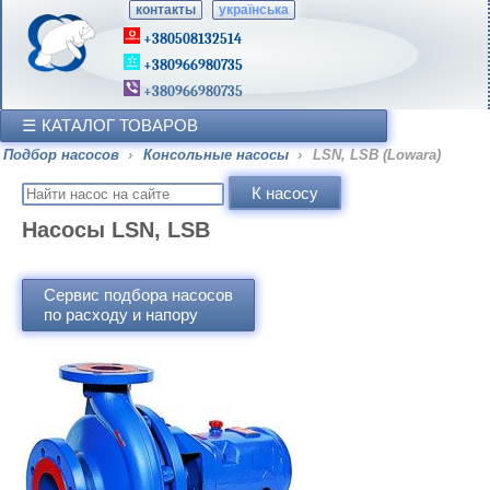
контакты
українська
+380508132514
+380966980735
+380966980735
КАТАЛОГ ТОВАРОВ
Подбор насосов
›
Консольные насосы
›
LSN, LSB (Lowara)
Насосы LSN, LSB
Сервис подбора насосов
по расходу и напору