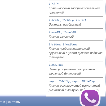
11с31п
Кран шаровый запорный стальной
приварной
15б806р, 15б818р, 13с803р
Вентиль мембранный
15тн40л, 15тн540п
Клапан запорный
17с28нж, 17нж28нж
Клапан предохранительный
пружинный с узлом ручного подрыва
фланцевый
19нж76нж
Затвор обратный поворотный с
захлопкой фланцевый
черт. 751-10-р, черт. 1033-20-р
Клапан регулирующий игольчатый
рычажный с концами под приварку
атьи
|
контакты