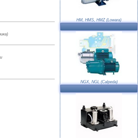
HM, HMS, HMZ (Lowara)
ика)
и
NGX, NGL (Calpeda)