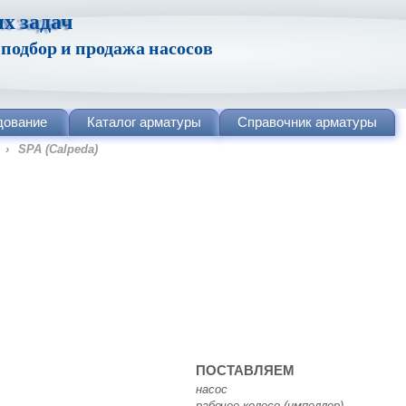
х задач
одбор и продажа насосов
дование
Каталог
арматуры
Справочник
арматуры
›
SPA (Calpeda)
ПОСТАВЛЯЕМ
насос
рабочее колесо (импеллер)