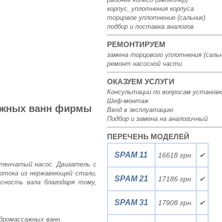
корпус, уплотнения корпуса
торцовое уплотнение (сальник)
подбор и поставка аналогов
РЕМОНТИРУЕМ
замена торцового уплотнения (сальн
ремонт насосной части
ОКАЗУЕМ УСЛУГИ
Консультации по вопросам установк
Шеф-монтаж
ажных ванн фирмы
Ввод в эксплуатацию
Подбор и замена на аналогичный
ПЕРЕЧЕНЬ МОДЕЛЕЙ
SPAM 11
16618 грн.
✔
пенчатый насос. Двигатель с
потока из нержавеющей стали,
SPAM 21
17186 грн.
✔
сность вала благодаря тому,
SPAM 31
17908 грн.
✔
идромассажных ванн.