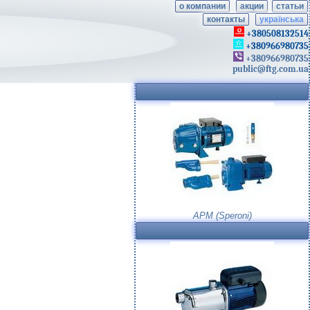
о компании
акции
статьи
контакты
українська
+380508132514
+380966980735
+380966980735
public@ftg.com.ua
APM (Speroni)