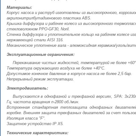
Материалы:
Корпус насоса и раструб изготовлены из высокопрочного, коррозио
акрилонитрилбутадиенового пластика ABS.
Крышка диффузора и рабочее колесо из высокопрочного термоплас
стекловолокном PPO-GF30, Noril.
Стенка диффузора и уплотнительное кольцо на рабочем колесе из
нержавеющей стали AISI 316.
Механическое уплотнение вала - алюмоксидная керамика/уголь/вит
Эксплуатационные ограничения:
Перекачивание чистых жидкостей, температурой не более +60°
Температура окружающего воздуха не более +40°С.
Допустимое конечное давление в корпусе насоса не более 2,5 бар.
Непрерывный режим эксплуатации.
Электродвигатель:
Выпускаются в однофазной и трехфазной версиях, SPA: 3х230/
Гц, частота вращения n-2800 об./мин.
Встроенная стандартная теплозащита однофазных двигателей
коробке. Внешняя защита трехфазных двигателей за счет пользо
Изоляция класса "F".
Защитное устройство IP X5.
Технические характеристики: