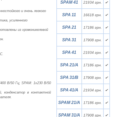
SPAM 41
21934 грн.
✔
нностойкого и очень легкого
SPA 11
16618 грн.
✔
тика, усиленного
SPA 21
17186 грн.
✔
готовлены из хромоникелевой
он.
SPA 31
17908 грн.
✔
SPA 41
21934 грн.
✔
С.
SPA 21/A
17186 грн.
✔
SPA 31/B
17908 грн.
✔
400 В/50 Гц; SPAM: 1х230 В/50
SPA 41/A
21934 грн.
✔
, конденсатор в контактной
вателя.
SPAM 21/A
17186 грн.
✔
SPAM 31/A
17908 грн.
✔