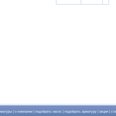
рматуры
|
о компании
|
подобрать насос
|
подобрать арматуру
|
акции
|
ст