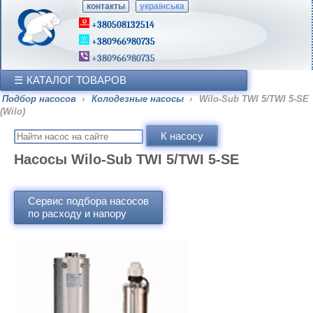
контакты
українська
+380508132514
+380966980735
+380966980735
КАТАЛОГ ТОВАРОВ
Подбор насосов
›
Колодезные насосы
›
Wilo-Sub TWI 5/TWI 5-SE
(Wilo)
Насосы Wilo-Sub TWI 5/TWI 5-SE
Сервис подбора насосов
по расходу и напору