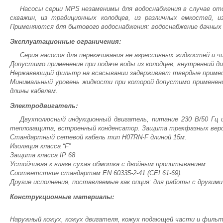
Насосы серии MPS незаменимы для водоснабжения в случае от
скважин, из традиционных колодцев, из различных емкостей, и
Применяются для бытового водоснабжения: водоснабжение дачных у
Эксплуатационные ограничения:
Серия насосов для перекачивания не агрессивных жидкостей и ч
Допустимо применение при подаче воды из колодцев, внутренний д
Нержавеющий фильтр на всасывании задерживает твердые примес
Минимальный уровень жидкости при которой допустимо применени
длины кабелем.
Электродвигатель:
Двухполюсный индукционный двигатель, питание 230 В/50 Гц 
теплозащита, встроенный конденсатор. Защита трехфазных верс
Стандартный сетевой кабель тип H07RN-F длиной 15м.
Изоляция класса “F”
Защита класса IP 68
Устойчивая к влаге сухая обмотка с двойным пропитыванием.
Соответствие стандартам EN 60335-2-41 (CEI 61-69).
Другие исполнения, поставляемые как опция: для работы с другим
Конструкционные материалы:
Наружный кожух, кожух двигателя, кожух подающей части и фильтр