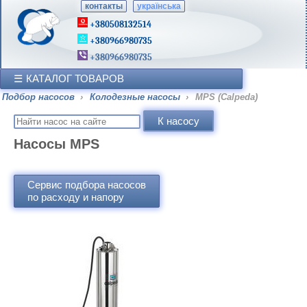
контакты
українська
+380508132514
+380966980735
+380966980735
КАТАЛОГ ТОВАРОВ
Подбор насосов
›
Колодезные насосы
›
MPS (Calpeda)
Насосы MPS
Сервис подбора насосов
по расходу и напору