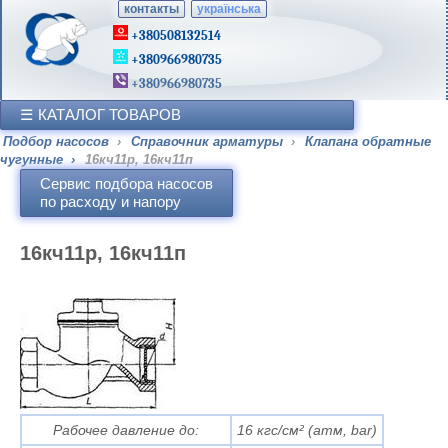
контакты
українська
+380508132514
+380966980735
+380966980735
КАТАЛОГ ТОВАРОВ
Подбор насосов
›
Справочник арматуры
›
Клапана обратные
чугунные
›
16кч11р, 16кч11п
Сервис подбора насосов
по расходу и напору
16кч11р, 16кч11п
Рабочее давление до:
16 кгс/см² (атм, bar)