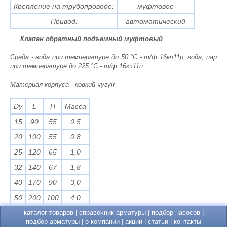
Крепление на трубопроводе:
муфтовое
Привод:
автоматический
Клапан обратный подъемный муфтовый
Среда - вода при температуре до 50 °С - т/ф 16кч11р; вода, пар
при температуре до 225 °С - т/ф 16кч11п
Материал корпуса - ковкий чугун
Dy
L
H
Масса
15
90
55
0,5
20
100
55
0,8
25
120
65
1,0
32
140
67
1,8
40
170
90
3,0
50
200
100
4,0
каталог товаров
|
справочник арматуры
|
подбор насосов
|
подбор арматуры
|
о компании
|
акции
|
статьи
|
контакты