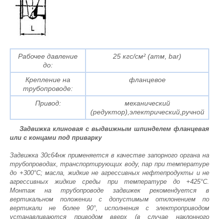
Рабочее давление
25 кгс/см² (атм, bar)
до:
Крепление на
фланцевое
трубопроводе:
Привод:
механический
(редуктор),электрический,ручной
Задвижка клиновая с выдвижным шпинделем фланцевая
или с концами под приварку
Задвижка 30с64нж применяется в качестве запорного органа на
трубопроводах, транспортирующих воду, пар при температуре
до +300°С; масла, жидкие не агрессивных нефтепродукты и не
агрессивных жидкие среды при температуре до +425°С.
Монтаж на трубопроводе задвижек рекомендуется в
вертикальном положении с допустимым отклонением по
вертикали не более 90°, исполнения с электроприводом
устанавливаются приводом вверх (в случае наклонного