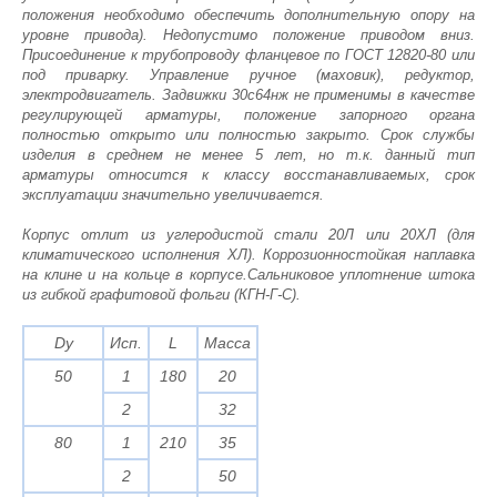
положения необходимо обеспечить дополнительную опору на
уровне привода). Недопустимо положение приводом вниз.
Присоединение к трубопроводу фланцевое по ГОСТ 12820-80 или
под приварку. Управление ручное (маховик), редуктор,
электродвигатель. Задвижки 30с64нж не применимы в качестве
регулирующей арматуры, положение запорного органа
полностью открыто или полностью закрыто. Срок службы
изделия в среднем не менее 5 лет, но т.к. данный тип
арматуры относится к классу восстанавливаемых, срок
эксплуатации значительно увеличивается.
Корпус отлит из углеродистой стали 20Л или 20ХЛ (для
климатического исполнения ХЛ). Коррозионностойкая наплавка
на клине и на кольце в корпусе.Сальниковое уплотнение штока
из гибкой графитовой фольги (КГН-Г-С).
Dy
Исп.
L
Масса
50
1
180
20
2
32
80
1
210
35
2
50