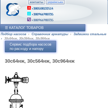
контакты
українська
+380508132514
+380966980735
+380966980735
КАТАЛОГ ТОВАРОВ
Подбор насосов
›
Справочник арматуры
›
Задвижки стальные
›
30с64нж, 30с564нж, 30с964нж
Сервис подбора насосов
по расходу и напору
30с64нж, 30с564нж, 30с964нж