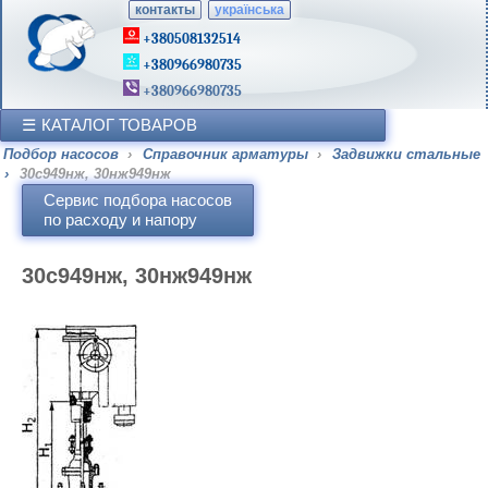
контакты
українська
+380508132514
+380966980735
+380966980735
КАТАЛОГ ТОВАРОВ
Подбор насосов
›
Справочник арматуры
›
Задвижки стальные
›
30с949нж, 30нж949нж
Сервис подбора насосов
по расходу и напору
30с949нж, 30нж949нж