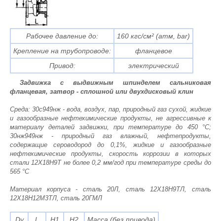
Рабочее давление до:
160 кгс/см² (атм, bar)
Крепление на трубопроводе:
фланцевое
Привод:
электрический
Задвижка с выдвижным шпинделем сальниковая
фланцевая, затвор - сплошной или двухдисковый клин
Среда: 30с949нж - вода, воздух, пар, природный газ сухой, жидкие
и газообразные нефтехимические продукты, не агрессивные к
материалу деталей задвижки, при температуре до 450 °С;
30нж949нж - природный газ влажный, нефтепродукты,
содержащие сероводород до 0,1%, жидкие и газообразные
нефтехимические продукты, скорость коррозии в которых
стали 12Х18Н9Т не более 0,2 мм/год при температуре среды до
565 °С
Материал корпуса - сталь 20Л, сталь 12Х18Н9ТЛ, сталь
12Х18Н12М3ТЛ, сталь 20ГМЛ
Dy
L
Н1
H2
Масса (без привода)