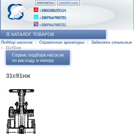
контакты
українська
+380508132514
+380966980735
+380966980735
КАТАЛОГ ТОВАРОВ
Подбор насосов
›
Справочник арматуры
›
Задвижки стальные
›
31с91нж
Сервис подбора насосов
по расходу и напору
31с91нж