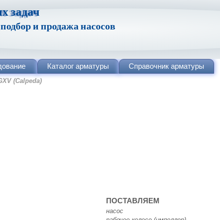
х задач
одбор и продажа насосов
дование
Каталог
арматуры
Справочник
арматуры
GXV (Calpeda)
ПОСТАВЛЯЕМ
насос
рабочее колесо (импеллер)