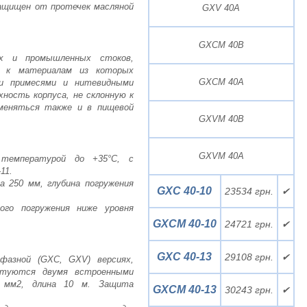
защищен от протечек масляной
GXV 40A
GXCM 40B
х и промышленных стоков,
х к материалам из которых
GXCM 40A
ми примесями и нитевидными
ность корпуса, не склонную к
именяться также и в пищевой
GXVM 40B
GXVM 40A
й температурой до +35°C, с
11.
 250 мм, глубина погружения
GXC 40-10
23534 грн.
✔
ного погружения ниже уровня
GXCM 40-10
24721 грн.
✔
GXC 40-13
29108 грн.
✔
азной (GXC, GXV) версиях,
ектуются двумя встроенными
 мм2, длина 10 м. Защита
GXCM 40-13
30243 грн.
✔