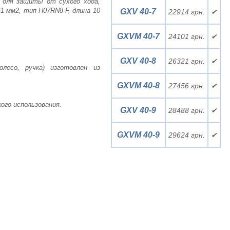
 для защиты от сухого хода,
 мм2, тип H07RN8-F, длина 10
GXV 40-7
22914 грн.
✔
GXVM 40-7
24101 грн.
✔
GXV 40-8
26321 грн.
✔
олесо, ручка) изготовлен из
GXVM 40-8
27456 грн.
✔
ого использования.
GXV 40-9
28488 грн.
✔
GXVM 40-9
29624 грн.
✔