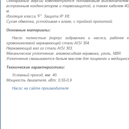
Однофазные версии комплектуются поплавковым выключателем
встроенным конденсатором и термозащитой, а также кабелем 4G1
м.
Изоляция класса “F”. Защита IP X8.
Сухая обмотка, устойчивая к влаге, с тройной пропиткой.
Основные материалы:
Насос полностью (корпус гидравлики и насоса, рабочее к
хромоникелевой нержавеющей стали AISI 304.
Нержавеющий вал из стали AISI 303.
Механическое уплотнение: алюмоксидная керамика, уголь, NBR.
Уплотнения смазываются белым маслом для пищевого и медицинск
Технические характеристики:
Условный проход, мм: 40.
Мощность двигателя, кВт: 0,55-0,9
Насос на сайте производителя