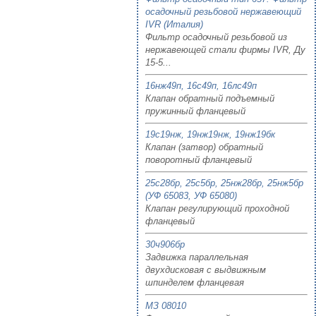
осадочный резьбовой нержавеющий
IVR (Италия)
Фильтр осадочный резьбовой из
нержавеющей стали фирмы IVR, Ду
15-5...
16нж49п, 16с49п, 16лс49п
Клапан обратный подъемный
пружинный фланцевый
19с19нж, 19нж19нж, 19нж19бк
Клапан (затвор) обратный
поворотный фланцевый
25с28бр, 25с5бр, 25нж28бр, 25нж5бр
(УФ 65083, УФ 65080)
Клапан регулирующий проходной
фланцевый
30ч906бр
Задвижка параллельная
двухдисковая с выдвижным
шпинделем фланцевая
МЗ 08010