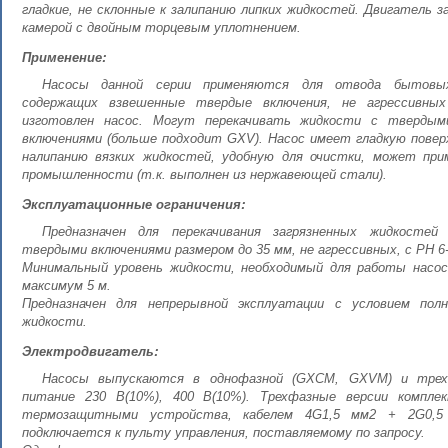
гладкие, не склонные к залипанию липких жидкостей. Двигатель 
камерой с двойным торцевым уплотнением.
Применение:
Насосы данной серии применяются для отвода бытовы
содержащих взвешенные твердые включения, не агрессивны
изготовлен насос. Могут перекачивать жидкости с тверды
включениями (больше подходит GXV). Насос имеет гладкую поверх
налипанию вязких жидкостей, удобную для очистки, может пр
промышленности (т.к. выполнен из нержавеющей стали).
Эксплуатационные ограничения:
Предназначен для перекачивания загрязненных жидкосте
твердыми включениями размером до 35 мм, не агрессивных, с PH 6-
Минимальный уровень жидкости, необходимый для работы насоса
максимум 5 м.
Предназначен для непрерывной эксплуатации с условием пол
жидкости.
Электродвигатель:
Насосы выпускаются в однофазной (GXCM, GXVM) и трехф
питание 230 В(10%), 400 В(10%). Трехфазные версии компл
термозащитными устройства, кабелем 4G1,5 мм2 + 2G0,5
подключается к пульту управления, поставляемому по запросу.