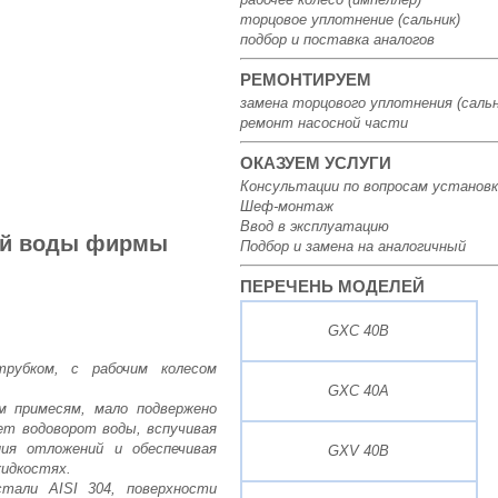
торцовое уплотнение (сальник)
подбор и поставка аналогов
РЕМОНТИРУЕМ
замена торцового уплотнения (сальн
ремонт насосной части
ОКАЗУЕМ УСЛУГИ
Консультации по вопросам установк
Шеф-монтаж
Ввод в эксплуатацию
ой воды фирмы
Подбор и замена на аналогичный
ПЕРЕЧЕНЬ МОДЕЛЕЙ
GXC 40B
рубком, с рабочим колесом
GXC 40A
ым примесям, мало подвержено
ет водоворот воды, вспучивая
ния отложений и обеспечивая
GXV 40B
жидкостях.
тали AISI 304, поверхности