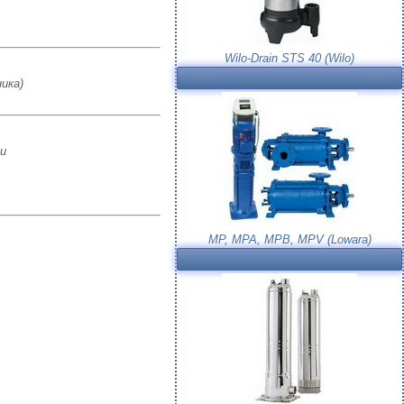
Wilo-Drain STS 40 (Wilo)
ика)
и
MP, MPA, MPB, MPV (Lowara)