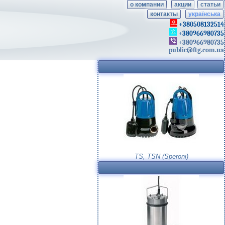
о компании
акции
статьи
контакты
українська
+380508132514
+380966980735
+380966980735
public@ftg.com.ua
TS, TSN (Speroni)